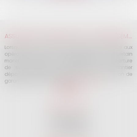
ASSURANCE CONSTRUCTION : LE DÉPASSEMENT DU MONTANT MAXIMAL GARANTI PEUT EXCLURE TOUTE COUVERTURE
Lorsqu'un contrat d'assurance limite sa garantie aux
opérations dont le coût n'excède pas un certain
montant, l'assuré ne peut prétendre à la couverture
de son assureur s'il intervient sur un chantier
dépassant ce seuil sans avoir obtenu l'extension de
garantie prévue au contrat...
Lire la suite
SELARL G2 & H
32 Rue des Vignes
75016 PARIS
Tél :
01 47 27 04 94