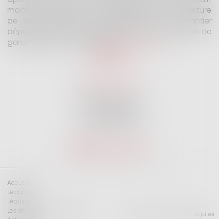
montant, l'assuré ne peut prétendre à la couverture
de son assureur s'il intervient sur un chantier
dépassant ce seuil sans avoir obtenu l'extension de
garantie prévue au contrat...
Lire la suite
SELARL G2 & H
32 Rue des Vignes
75016 PARIS
Tél :
01 47 27 04 94
Nous localiser
Accueil
Le cabinet
L'équipe
Les domaines d'intervention
Plan du site
Mentions légales