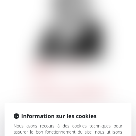
Contacter Isabelle
GABRIEL
Isabelle GABRIEL
Information sur les cookies
Titulaire d’un DEA en droit des affaire, Isabelle GABRIEL
a prêté serment en 1992.
Nous avons recours à des cookies techniques pour
assurer le bon fonctionnement du site, nous utilisons