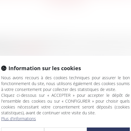
 le droit de la responsabilité civile aux enjeux actuels v
e civil...
Lire la suite
Information sur les cookies
Nous avons recours à des cookies techniques pour assurer le bon
fonctionnement du site, nous utilisons également des cookies soumis
à votre consentement pour collecter des statistiques de visite.
Cliquez ci-dessous sur « ACCEPTER » pour accepter le dépôt de
l'ensemble des cookies ou sur « CONFIGURER » pour choisir quels
r un associé
cookies nécessitant votre consentement seront déposés (cookies
statistiques), avant de continuer votre visite du site.
n matière immobilière
Plus d'informations
imite séparative soit devenue incertaine