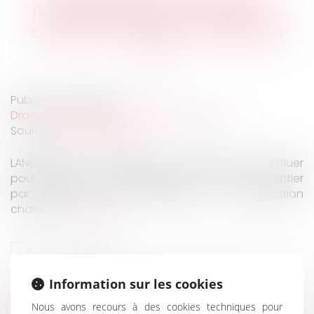
l'expérimentation lancée, une
centaine d'artisans candidats
Publié le :
20/05/2021
Droit immobilier
/
Droit de la construction
Source :
www.batiactu.com
LANCEMENT. Les dossiers ont commencé à affluer
pour profiter de l'expérimentation du RGE chantier
par chantier, aussi qualifiée de qualification
chantier...
Lire la suite
Information sur les cookies
Nous avons recours à des cookies techniques pour
HISTORIQUE