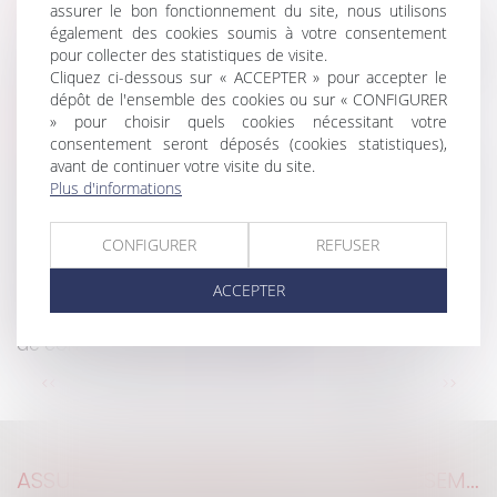
assurer le bon fonctionnement du site, nous utilisons
également des cookies soumis à votre consentement
Une locataire voit une pelleteuse démolir par erreur
pour collecter des statistiques de visite.
un mur de son appartement
Cliquez ci-dessous sur « ACCEPTER » pour accepter le
dépôt de l'ensemble des cookies ou sur « CONFIGURER
RGE chantier par chantier : l'expérimentation
» pour choisir quels cookies nécessitant votre
lancée, une centaine d'artisans candidats
consentement seront déposés (cookies statistiques),
Garantie de parfait achèvement : la notification
avant de continuer votre visite du site.
des désordres préalable nécessaire à l’assignation
Plus d'informations
Une municipalité a-t-elle le droit de financer la
construction d'une mosquée en Alsace-Moselle ?
CONFIGURER
REFUSER
Visible ou non, une modification de bâtiment se
déclare
ACCEPTER
Maisons individuelles : la Capeb lance le contrat
de construction 100 % numérique
...
<<
<
10
11
12
13
14
15
16
>
>>
ASSURANCE CONSTRUCTION : LE DÉPASSEMENT DU MONTANT MAXIMAL GARANTI PEUT EXCLURE TOUTE COUVERTURE