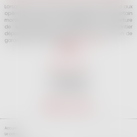
Lorsqu'un contrat d'assurance limite sa garantie aux
opérations dont le coût n'excède pas un certain
montant, l'assuré ne peut prétendre à la couverture
de son assureur s'il intervient sur un chantier
dépassant ce seuil sans avoir obtenu l'extension de
garantie prévue au contrat...
Lire la suite
SELARL G2 & H
32 Rue des Vignes
75016 PARIS
Tél :
01 47 27 04 94
Nous localiser
Accueil
Le cabinet