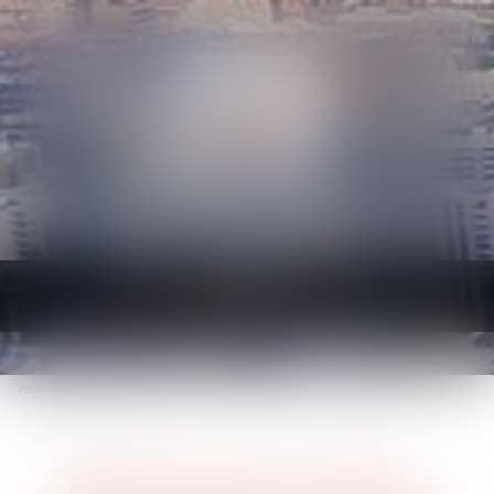
Ouvrir
le
menu
Vous êtes ici :
Accueil
Droit immobilier
Droit de la construction
RGE chantier par chantier : l'expérimentation lancée, une centaine
d'artisans candidats
RGE chantier par chantier :