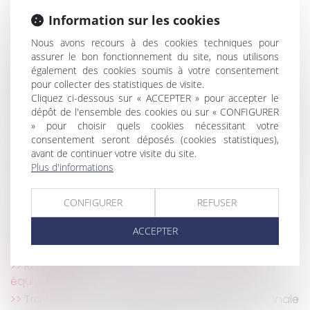
Le rapport d’expertise judiciaire est opposable au
constructeur qui n’en demande pas la nullité
Information sur les cookies
Réglementation technique & droit de la
Nous avons recours à des cookies techniques pour
construction : ce qui a changé au 1er janvier 2022
assurer le bon fonctionnement du site, nous utilisons
Comment vendre une maison en cours de
également des cookies soumis à votre consentement
construction?
pour collecter des statistiques de visite.
Cliquez ci-dessous sur « ACCEPTER » pour accepter le
Quelles mesures contre la construction de piscines
dépôt de l'ensemble des cookies ou sur « CONFIGURER
privées aux abords des monuments historiques ?
» pour choisir quels cookies nécessitant votre
L'architecte doit présenter au maître d'ouvrage
consentement seront déposés (cookies statistiques),
des factures déduisant la retenue de garantie de 5 %
avant de continuer votre visite du site.
Maison neuve: il faut chiffrer les travaux que se
Plus d'informations
réserve l’acheteur
Quelles sont les règles de hauteur et de distance
CONFIGURER
REFUSER
pour un mur de clôture ?
ACCEPTER
Maison individuelle : bien décrypter les contrats
des constructeurs
Réception tacite : nécessité d'une volonté non
équivoque
Travaux dans un logement : la garantie décennale