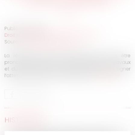
Publié le :
11/11/2021
Droit immobilier
/
Droit de la construction
Source :
actu.dalloz-etudiant.fr
La réception tacite d’un ouvrage ne peut être
prononcée en raison du paiement partiel des travaux
et du refus réitéré du maître de l'ouvrage de signer
l’attestation de leur bon achèvement.
Lire la suite
HISTORIQUE