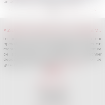
amputée en cas de mauvaises formalités
...
<<
<
10
11
12
13
14
15
16
>
>>
ASSURANCE CONSTRUCTION : LE DÉPASSEMENT DU MONTANT MAXIMAL GARANTI PEUT EXCLURE TOUTE COUVERTURE
Lorsqu'un contrat d'assurance limite sa garantie aux
opérations dont le coût n'excède pas un certain
montant, l'assuré ne peut prétendre à la couverture
de son assureur s'il intervient sur un chantier
dépassant ce seuil sans avoir obtenu l'extension de
garantie prévue au contrat...
Lire la suite
SELARL G2 & H
32 Rue des Vignes
75016 PARIS
Tél :
01 47 27 04 94