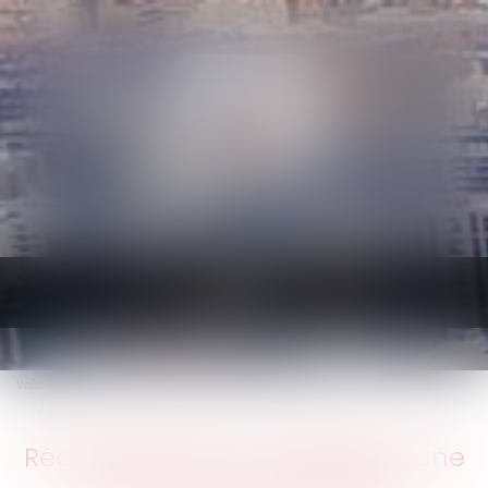
Ouvrir
le
menu
Vous êtes ici :
Accueil
Droit immobilier
Droit de la construction
Réception tacite : nécessité d'une volonté non équivoque
Réception tacite : nécessité d'une
volonté non équivoque