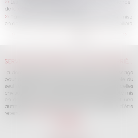
Les conditions de versement de l'aide à la relance
de la construction durable définies
Taxation d'office des profits de construction : mise
en demeure et déclaration de plus-value immobilière
...
<<
<
10
11
12
13
14
15
16
>
>>
SERVITUDE DE PASSAGE : TOUS LES PROPRIÉTAIRES VOISINS N'ONT PAS À ÊTRE APPELÉS EN JUSTICE
La demande tendant à fixer l'assiette d'un passage
pour désenclaver un fonds n'est pas irrecevable du
seul fait que les propriétaires de toutes les parcelles
envisagées au cours de l'expertise n'ont pas été mis
en cause. Encore faut-il qu'il existe réellement une
autre solution de désenclavement susceptible d'être
retenue.
Lire la suite