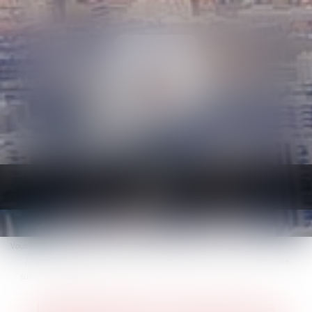
Ouvrir
le
menu
Vous êtes ici :
Accueil
Droit immobilier
Droit de la construction
L’article 555 du Code civil ne s’applique qu’à une construction nouvelle
sur le terrain d’autrui
L’article 555 du Code civil ne