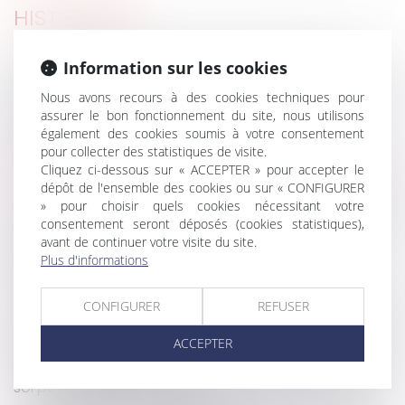
HISTORIQUE
Le délai de la garantie décennale peut-il être
Information sur les cookies
allongé en cas de reconnaissance de responsabilité
Nous avons recours à des cookies techniques pour
du constructeur ?
assurer le bon fonctionnement du site, nous utilisons
Coups de pouce isolation et chauffage : l'Etat
également des cookies soumis à votre consentement
recule la date limite de fin des travaux
pour collecter des statistiques de visite.
L’article 555 du Code civil ne s’applique qu’à une
Cliquez ci-dessous sur « ACCEPTER » pour accepter le
dépôt de l'ensemble des cookies ou sur « CONFIGURER
construction nouvelle sur le terrain d’autrui
» pour choisir quels cookies nécessitant votre
Pas de restitution des honoraires de l’architecte en
consentement seront déposés (cookies statistiques),
cas de résiliation judiciaire du contrat
avant de continuer votre visite du site.
Comment activer et faire jouer la garantie
Plus d'informations
décennale ?
Se lancer dans un projet de création de maison
CONFIGURER
REFUSER
La résolution de la vente fait obstacle à l’action en
garantie décennale
ACCEPTER
Est-ce obligatoire de laisser son voisin passer chez
soi pour faire des travaux ?