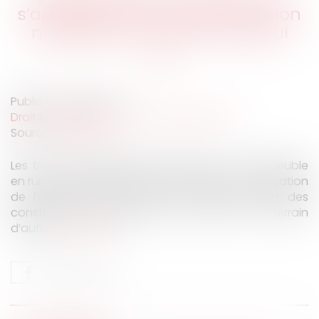
s’applique qu’à une construction
nouvelle sur le terrain d’autrui
Publié le :
07/10/2021
Droit immobilier
/
Droit de la construction
Source :
www.efl.fr
Les travaux d’amélioration réalisés sur un immeuble
en ruine ne rentrent pas dans le champ d’application
de l’article 555 du Code civil relatif au sort des
constructions réalisées par un tiers sur le terrain
d’autrui.
Lire la suite