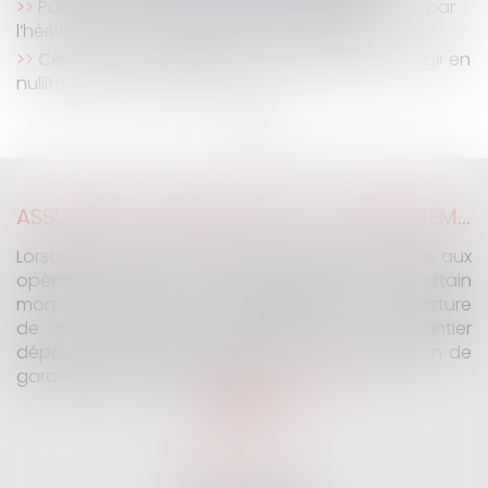
Par l’effet du partage, la contestation de l’AG par
l’héritier devenu copropriétaire est validée
Celui qui a la qualité de copropriétaire peut agir en
nullité du mandat de syndic
<<
<
1
2
3
4
5
6
>
>>
ASSURANCE CONSTRUCTION : LE DÉPASSEMENT DU MONTANT MAXIMAL GARANTI PEUT EXCLURE TOUTE COUVERTURE
Lorsqu'un contrat d'assurance limite sa garantie aux
opérations dont le coût n'excède pas un certain
montant, l'assuré ne peut prétendre à la couverture
de son assureur s'il intervient sur un chantier
dépassant ce seuil sans avoir obtenu l'extension de
garantie prévue au contrat...
Lire la suite
SELARL G2 & H