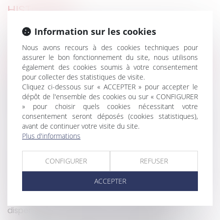
HISTORIQUE
Information sur les cookies
Interdiction des discriminations : un syndicat de
copropriétaires n’est pas un consommateur
Nous avons recours à des cookies techniques pour
assurer le bon fonctionnement du site, nous utilisons
La vente d'une partie commune spéciale ne peut
également des cookies soumis à votre consentement
être décidée que par les copropriétaires concernés
pour collecter des statistiques de visite.
Tous les copropriétaires doivent réparer le
Cliquez ci-dessous sur « ACCEPTER » pour accepter le
préjudice causé par l’un d’eux
dépôt de l'ensemble des cookies ou sur « CONFIGURER
Un copropriétaire peut acquérir une servitude de
» pour choisir quels cookies nécessitant votre
vue, même illicite, par prescription acquisitive
consentement seront déposés (cookies statistiques),
avant de continuer votre visite du site.
Préconisation du GRECCO n° 14 : loi 3DS et mise en
Plus d'informations
conformité des règlements de copropriété
La mention de la majorité au lieu de l’unanimité
CONFIGURER
REFUSER
dans le PV d’AG ne rend pas nulle la décision
La mise en concurrence des contrats de travaux
ACCEPTER
impose qu’ils soient tous soumis au vote de l’AG
L’ASL qui met ses statuts en conformité est
dispensée de certaines formalités légales