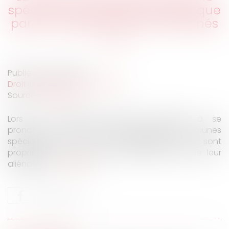
spéciale ne peut être décidée que
par les copropriétaires concernés
Publié le :
13/07/2022
Droit immobilier
/
Copropriété
Source :
www.efl.fr
Lors de l’assemblée générale appelée à se
prononcer sur la cession de parties communes
spéciales, seuls les copropriétaires qui sont
propriétaires de celles-ci peuvent décider de leur
aliénation...
Lire la suite