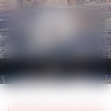
Ouvrir
le
menu
Vous êtes ici :
Accueil
Droit immobilier
Copropriété
La vente d'une partie commune spéciale ne peut être décidée que par
les copropriétaires concernés
La vente d'une partie commune