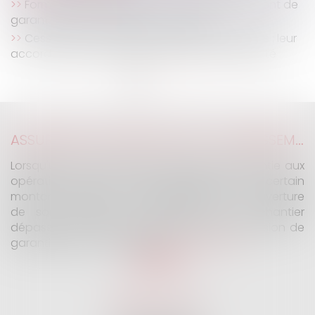
Formalités de publicité en cas de changement de
garant financier de l’agent immobilier
Cessions avec réserve d’usufruit aux enfants : leur
accord tacite écarte la présomption de gratuité
<<
<
1
2
3
4
5
>
>>
ASSURANCE CONSTRUCTION : LE DÉPASSEMENT DU MONTANT MAXIMAL GARANTI PEUT EXCLURE TOUTE COUVERTURE
Lorsqu'un contrat d'assurance limite sa garantie aux
opérations dont le coût n'excède pas un certain
montant, l'assuré ne peut prétendre à la couverture
de son assureur s'il intervient sur un chantier
dépassant ce seuil sans avoir obtenu l'extension de
garantie prévue au contrat...
Lire la suite
SELARL G2 & H