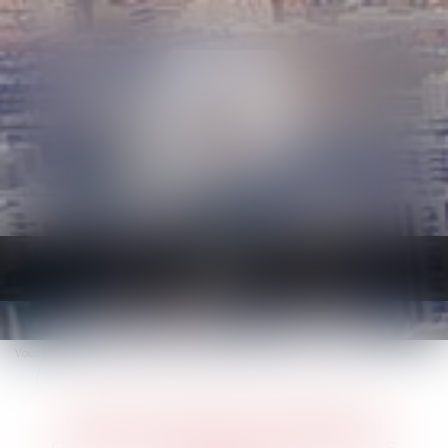
Ouvrir
le
menu
Vous êtes ici :
Accueil
Droit immobilier
Cession et gestion d'immeuble
Quatre guides pratiques à destination des propriétaires bailleurs
Quatre guides pratiques à
destination des propriétaires