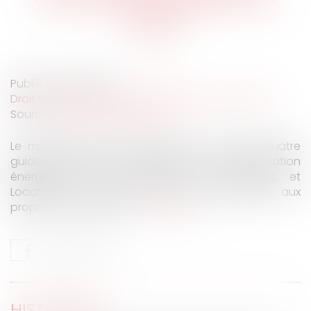
bailleurs
Publié le :
11/05/2022
Droit immobilier
/
Cession et gestion d'immeuble
Source :
www.actu-juridique.fr
Le ministère chargé du Logement a publié quatre
guides pratiques (Propriétaire Serein, Rénovation
énergétique d’un logement, Loc’Avantages et
Location en meublé de tourisme) destinés aux
propriétaires bailleurs...
Lire la suite
HISTORIQUE