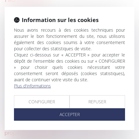
DPE : mise en œuvre des mesures destinées à
Information sur les cookies
pallier les anomalies et opposabilité
Vente immobilière : qu’est-ce qu’un vice caché au
Nous avons recours à des cookies techniques pour
assurer le bon fonctionnement du site, nous utilisons
juste ?
également des cookies soumis à votre consentement
Des changements à venir pour les propriétaires en
pour collecter des statistiques de visite.
2022
Cliquez ci-dessous sur « ACCEPTER » pour accepter le
Compromis de vente et promesse de vente : tout
dépôt de l'ensemble des cookies ou sur « CONFIGURER
ce qu'il faut savoir
» pour choisir quels cookies nécessitant votre
consentement seront déposés (cookies statistiques),
L’agent immobilier ne peut prétendre qu’à la
avant de continuer votre visite du site.
rémunération prévue dans le mandat
Plus d'informations
Loc’Avantages : les propriétaires bailleurs peuvent
déposer leur dossier sur la plateforme
CONFIGURER
REFUSER
Les services de réparation et de rénovation
d’ascenseurs d’immeubles d’habitation peuvent
ACCEPTER
bénéficier du taux réduit de TVA
Quatre guides pratiques à destination des
propriétaires bailleurs