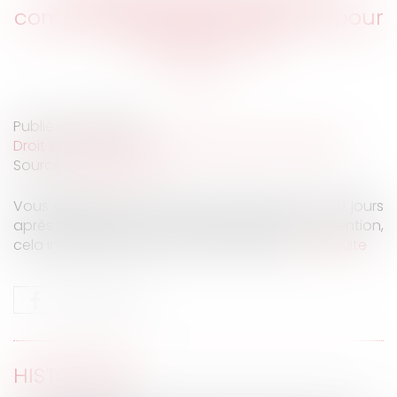
compromis de vente : 10 jours pour
changer d'avis
Publié le :
13/10/2021
Droit immobilier
/
Cession et gestion d'immeuble
Source :
www.pretto.fr
Vous disposez d'un délai de rétractation de 10 jours
après la signature du compromis de vente. Attention,
cela inclut les dimanches et jours fériés !
Lire la suite
HISTORIQUE