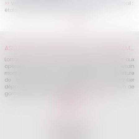
Vente d’un immeuble à une société de crédit-bail :
étalement de la plus-value de cession
<<
<
1
2
3
4
5
>
>>
ASSURANCE CONSTRUCTION : LE DÉPASSEMENT DU MONTANT MAXIMAL GARANTI PEUT EXCLURE TOUTE COUVERTURE
Lorsqu'un contrat d'assurance limite sa garantie aux
opérations dont le coût n'excède pas un certain
montant, l'assuré ne peut prétendre à la couverture
de son assureur s'il intervient sur un chantier
dépassant ce seuil sans avoir obtenu l'extension de
garantie prévue au contrat...
Lire la suite
SELARL G2 & H
32 Rue des Vignes
75016 PARIS