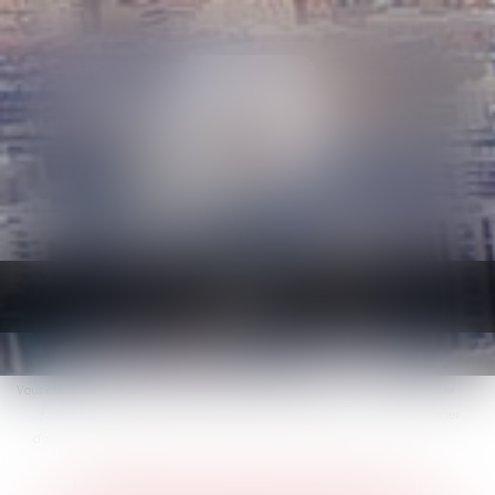
Ouvrir
le
menu
Vous êtes ici :
Accueil
Droit immobilier
Cession et gestion d'immeuble
Le délai de rétractation du compromis de vente : 10 jours pour changer
d'avis
Le délai de rétractation du