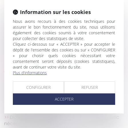
Vente immobilière : combien de temps mon DPE
Information sur les cookies
est-il valable ?
Pourquoi avoir recours à une agence de gestion
Nous avons recours à des cookies techniques pour
assurer le bon fonctionnement du site, nous utilisons
locative ?
également des cookies soumis à votre consentement
Les travaux réalisés par un indivisaire sur un bien
pour collecter des statistiques de visite.
indivis ne sont pas des dépenses d’amélioration
Cliquez ci-dessous sur « ACCEPTER » pour accepter le
Immobilier : l'indivisaire qui gère a droit à une
dépôt de l'ensemble des cookies ou sur « CONFIGURER
rémunération
» pour choisir quels cookies nécessitant votre
consentement seront déposés (cookies statistiques),
Le délai de rétractation du compromis de vente : 10
avant de continuer votre visite du site.
jours pour changer d'avis
Plus d'informations
Gérer mes biens immobiliers : voici à quoi sert le
nouvel outil du fisc
CONFIGURER
REFUSER
Opposition à la délivrance d'un permis de
construire et indemnité pour renonciation
ACCEPTER
SCI : la vente de l’immeuble emporte t’elle la
dissolution de la société ?
Diagnostic Obligatoire Location : Quel diagnostic
nécessaire à la location ?