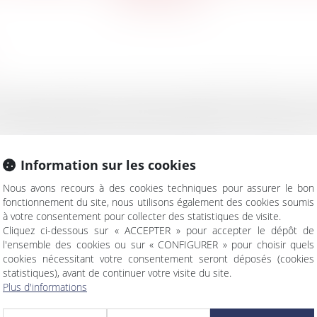
annonce de vente (ou de mise en location) relative à u
l'obligation légale de débroussaillement ou de maintien en
Information sur les cookies
Nous avons recours à des cookies techniques pour assurer le bon
fonctionnement du site, nous utilisons également des cookies soumis
à votre consentement pour collecter des statistiques de visite.
Cliquez ci-dessous sur « ACCEPTER » pour accepter le dépôt de
l'ensemble des cookies ou sur « CONFIGURER » pour choisir quels
s annonces immobilières
cookies nécessitant votre consentement seront déposés (cookies
statistiques), avant de continuer votre visite du site.
rappel des règles de restitution
Plus d'informations
rrévocable renforcé par la Cour de cassation