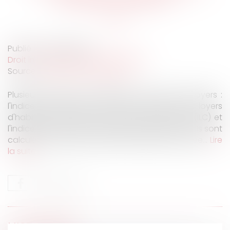
Publié le :
04/09/2024
Droit immobilier
/
Baux d'habitation
Source :
www.economie.gouv.fr
Plusieurs indices sont utilisés pour réviser les loyers :
l'indice de référence des loyers (IRL) pour les loyers
d'habitation, l'indice des loyers commerciaux (ILC) et
l'indice des loyers des activités tertiaires (ILAT). Ils sont
calculés et diffusés chaque trimestre par l'Insee...
Lire
la suite
HISTORIQUE