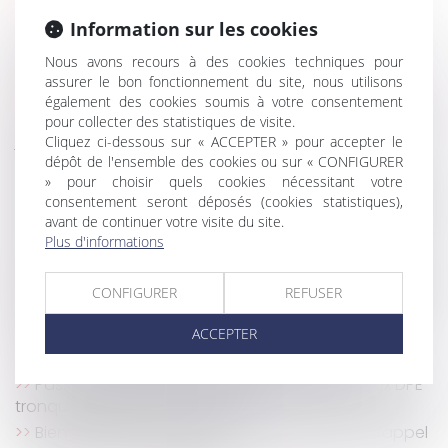
Information sur les cookies
Rappel : le locataire est libéré de l’obligation de
Nous avons recours à des cookies techniques pour
payer le loyer à l’expiration du délai de préavis
assurer le bon fonctionnement du site, nous utilisons
Comment sont calculées les révisions de loyer ?
également des cookies soumis à votre consentement
Encadrement des loyers : le dispositif est reconduit
pour collecter des statistiques de visite.
jusqu’en juillet 2025
Cliquez ci-dessous sur « ACCEPTER » pour accepter le
dépôt de l'ensemble des cookies ou sur « CONFIGURER
Le délai de paiement imparti au locataire par la
» pour choisir quels cookies nécessitant votre
nouvelle loi ne s'applique pas aux contrats en cours
consentement seront déposés (cookies statistiques),
Bail mobilité : comment le projet phare de la loi Elan
avant de continuer votre visite du site.
a été détourné de son objectif
Plus d'informations
Proposition de loi visant à renforcer les outils de
régulation des meublés de tourisme à l'échelle locale
CONFIGURER
REFUSER
Location interdite du bien acquis avec un prêt à
taux zéro : quelle sanction ?
ACCEPTER
Coup d’envoi pour le dispositif Bail Rénov’ !
Passoires thermiques : l'exécutif s'attaque aux DPE
tronqués des petites surfaces
Bien situé en zone tendue et préavis réduit : rappel