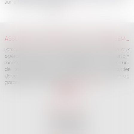
sur le formalisme du congé
<<
<
1
2
3
4
5
6
>
>>
ASSURANCE CONSTRUCTION : LE DÉPASSEMENT DU MONTANT MAXIMAL GARANTI PEUT EXCLURE TOUTE COUVERTURE
Lorsqu'un contrat d'assurance limite sa garantie aux
opérations dont le coût n'excède pas un certain
montant, l'assuré ne peut prétendre à la couverture
de son assureur s'il intervient sur un chantier
dépassant ce seuil sans avoir obtenu l'extension de
garantie prévue au contrat...
Lire la suite
SELARL G2 & H
32 Rue des Vignes
75016 PARIS
Tél :
01 47 27 04 94