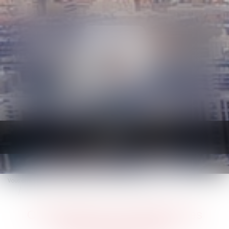
Ouvrir
le
menu
Vous êtes ici :
Accueil
Droit immobilier
Baux d'habitation
Comment sont calculées les révisions de loyer ?
Comment sont calculées les
révisions de loyer ?