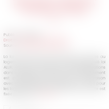
préavis réduit : rappel sur le
formalisme du congé
Publié le :
23/01/2024
Droit immobilier
/
Baux d'habitation
Source :
www.lemag-juridique.com
La loi n°2014-366 du 24 mars 2014 pour l'accès au
logement et un urbanisme rénové, aussi appelé loi
ALUR, a instauré un préavis réduit (agglomérations
dans lesquelles la demande en matière de logement
est particulièrement importante en comparaison
avec l'offre de logements disponibles) un mois pour
les logements situés en zone tendue, dont la liste est
fixée par décret...
Lire la suite