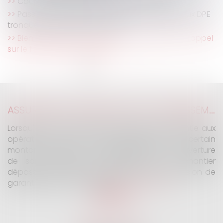
Coup d’envoi pour le dispositif Bail Rénov’ !
Passoires thermiques : l'exécutif s'attaque aux DPE
tronqués des petites surfaces
Bien situé en zone tendue et préavis réduit : rappel
sur le formalisme du congé
<<
<
1
2
3
4
5
6
>
>>
ASSURANCE CONSTRUCTION : LE DÉPASSEMENT DU MONTANT MAXIMAL GARANTI PEUT EXCLURE TOUTE COUVERTURE
Lorsqu'un contrat d'assurance limite sa garantie aux
opérations dont le coût n'excède pas un certain
montant, l'assuré ne peut prétendre à la couverture
de son assureur s'il intervient sur un chantier
dépassant ce seuil sans avoir obtenu l'extension de
garantie prévue au contrat...
Lire la suite