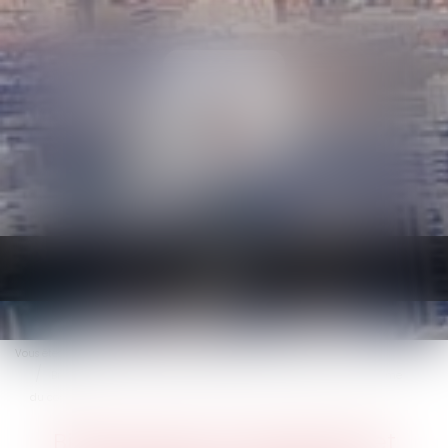
Ouvrir
le
menu
Vous êtes ici :
Accueil
Droit immobilier
Baux d'habitation
Bien situé en zone tendue et préavis réduit : rappel sur le formalisme
du congé
Bien situé en zone tendue et