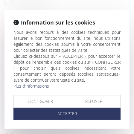
Information sur les cookies
HISTORIQUE
Nous avons recours à des cookies techniques pour
assurer le bon fonctionnement du site, nous utilisons
Rappel : le locataire est libéré de l’obligation de
également des cookies soumis à votre consentement
payer le loyer à l’expiration du délai de préavis
pour collecter des statistiques de visite.
Comment sont calculées les révisions de loyer ?
Cliquez ci-dessous sur « ACCEPTER » pour accepter le
dépôt de l'ensemble des cookies ou sur « CONFIGURER
Encadrement des loyers : le dispositif est reconduit
» pour choisir quels cookies nécessitant votre
jusqu’en juillet 2025
consentement seront déposés (cookies statistiques),
Le délai de paiement imparti au locataire par la
avant de continuer votre visite du site.
nouvelle loi ne s'applique pas aux contrats en cours
Plus d'informations
Bail mobilité : comment le projet phare de la loi Elan
a été détourné de son objectif
CONFIGURER
REFUSER
Proposition de loi visant à renforcer les outils de
régulation des meublés de tourisme à l'échelle locale
ACCEPTER
Location interdite du bien acquis avec un prêt à
taux zéro : quelle sanction ?