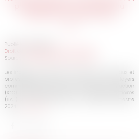
professionnels : les indices au
deuxième trimestre 2024
Publié le :
09/10/2024
Droit commercial
/
Baux commerciaux
Source :
entreprendre.service-public.fr
Les indices de référence des baux commerciaux et
professionnels que sont l'indice des loyers
commerciaux (ILC), l'indice du coût de la construction
(ICC) et l'indice des loyers des activités tertiaires
(ILAT) ont été révisés pour le deuxième trimestre
2024...
Lire la suite