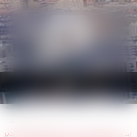
Ouvrir
le
menu
Vous êtes ici :
Accueil
Droit commercial
Baux commerciaux
Révision des baux commerciaux et professionnels : les indices au
deuxième trimestre 2024
Révision des baux commerciaux et