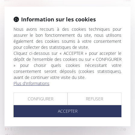
HISTORIQUE
Information sur les cookies
Manquements aux obligations d’un bail
Nous avons recours à des cookies techniques pour
commercial et suspension d’une clause résolutoire
assurer le bon fonctionnement du site, nous utilisons
également des cookies soumis à votre consentement
Droit d’option : l’indemnité d’occupation prend
pour collecter des statistiques de visite.
effet dès l’expiration du bail initialement renouvelé
Cliquez ci-dessous sur « ACCEPTER » pour accepter le
Précisions sur la prescription de l’action visant à
dépôt de l'ensemble des cookies ou sur « CONFIGURER
l’annulation de la clause d’indexation
» pour choisir quels cookies nécessitant votre
Prise en compte d’une obligation légale nouvelle
consentement seront déposés (cookies statistiques),
avant de continuer votre visite du site.
pour la fixation du loyer
Plus d'informations
Destruction partielle du local loué : les limites de
l’article 1722 du Code civil face au défaut d’entretien
CONFIGURER
REFUSER
La modération d'une indemnité d'occupation
validée par la Cour de cassation
ACCEPTER
Révision des baux commerciaux et professionnels :
les indices au troisième trimestre 2024
Il obtient la baisse de son loyer rue de Rivoli faute