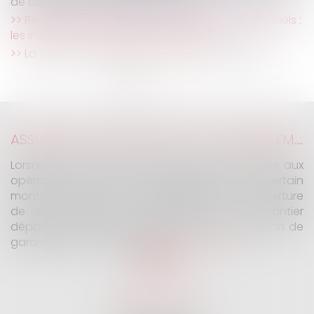
de clientèle : un exemple à suivre ?
Révision des baux commerciaux et professionnels :
les indices au deuxième trimestre 2024
La fixation et la révision du loyer commercial
...
<<
<
1
2
3
4
5
6
7
>
>>
ASSURANCE CONSTRUCTION : LE DÉPASSEMENT DU MONTANT MAXIMAL GARANTI PEUT EXCLURE TOUTE COUVERTURE
Lorsqu'un contrat d'assurance limite sa garantie aux
opérations dont le coût n'excède pas un certain
montant, l'assuré ne peut prétendre à la couverture
de son assureur s'il intervient sur un chantier
dépassant ce seuil sans avoir obtenu l'extension de
garantie prévue au contrat...
Lire la suite
SELARL G2 & H