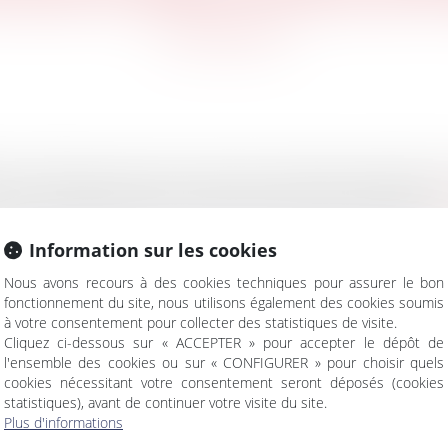
e l’article L 145-31 du Code de commerce, lorsque le lo
xiger une augmentation du loyer de la location principale...
Information sur les cookies
Nous avons recours à des cookies techniques pour assurer le bon
fonctionnement du site, nous utilisons également des cookies soumis
à votre consentement pour collecter des statistiques de visite.
Cliquez ci-dessous sur « ACCEPTER » pour accepter le dépôt de
l'ensemble des cookies ou sur « CONFIGURER » pour choisir quels
cookies nécessitant votre consentement seront déposés (cookies
preneur et de bailleur
statistiques), avant de continuer votre visite du site.
Plus d'informations
n du preneur