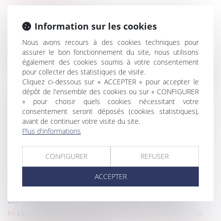
Pas de droit de préemption en cas de cession
globale de l’immeuble !
Information sur les cookies
Retour sur l’obligation du bailleur de garantir une
Nous avons recours à des cookies techniques pour
jouissance paisible des locaux
assurer le bon fonctionnement du site, nous utilisons
Pas de droit de priorité pour le locataire
également des cookies soumis à votre consentement
commercial en cas de cession globale de l’immeuble
pour collecter des statistiques de visite.
!
Cliquez ci-dessous sur « ACCEPTER » pour accepter le
dépôt de l'ensemble des cookies ou sur « CONFIGURER
Clause d’indexation illicite : seule la stipulation
» pour choisir quels cookies nécessitant votre
prohibée peut être écartée
consentement seront déposés (cookies statistiques),
Les restrictions liées au Covid-19 ne constituent
avant de continuer votre visite du site.
pas une perte de la chose louée !
Plus d'informations
Pas de diminution de loyer sans absence de
contrepartie !
CONFIGURER
REFUSER
Quand la bonne foi neutralise la clause
d’exploitation
ACCEPTER
Clause de destination : la Cour de cassation
confirme l’exclusion des activités non prévues
L'indice des loyers commerciaux (ILC) : un repère