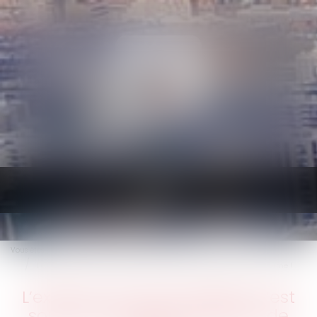
Ouvrir
le
menu
Vous êtes ici :
Accueil
Droit commercial
Baux commerciaux
L’exercice du droit d’option n’est soumis à aucune condition de forme !
L’exercice du droit d’option n’est
soumis à aucune condition de