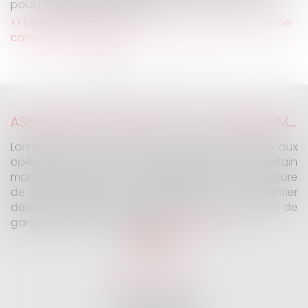
pour l'évolution des loyers
L’exercice du droit d’option n’est soumis à aucune
condition de forme !
...
<<
<
1
2
3
4
5
6
7
>
>>
ASSURANCE CONSTRUCTION : LE DÉPASSEMENT DU MONTANT MAXIMAL GARANTI PEUT EXCLURE TOUTE COUVERTURE
Lorsqu'un contrat d'assurance limite sa garantie aux
opérations dont le coût n'excède pas un certain
montant, l'assuré ne peut prétendre à la couverture
de son assureur s'il intervient sur un chantier
dépassant ce seuil sans avoir obtenu l'extension de
garantie prévue au contrat...
Lire la suite
SELARL G2 & H
32 Rue des Vignes