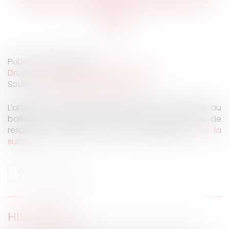
forme !
Publié le :
08/04/2025
Droit commercial
/
Baux commerciaux
Source :
www.lemag-juridique.com
L’article L. 145-9 du Code de commerce impose au
bailleur, lorsqu’il délivre congé à son locataire, de
respecter certaines mentions obligatoires...
Lire la
suite
HISTORIQUE