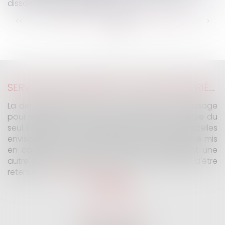
dissolution de la société ?
...
...
<<
<
40
41
42
43
44
45
46
>
>>
SERVITUDE DE PASSAGE : TOUS LES PROPRIÉTAIRES VOISINS N'ONT PAS À ÊTRE APPELÉS EN JUSTICE
La demande tendant à fixer l'assiette d'un passage
pour désenclaver un fonds n'est pas irrecevable du
seul fait que les propriétaires de toutes les parcelles
envisagées au cours de l'expertise n'ont pas été mis
en cause. Encore faut-il qu'il existe réellement une
autre solution de désenclavement susceptible d'être
retenue.
Lire la suite
SELARL G2 & H