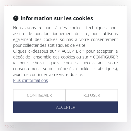
Tarifs des syndics : nouvelle étape pour faciliter les
comparaisons en 2022
Information sur les cookies
Pas de restitution des honoraires de l’architecte en
cas de résiliation judiciaire du contrat
Nous avons recours à des cookies techniques pour
assurer le bon fonctionnement du site, nous utilisons
Loi « Climat et résilience » : principales innovations
également des cookies soumis à votre consentement
intéressant le droit de la copropriété
pour collecter des statistiques de visite.
Comment activer et faire jouer la garantie
Cliquez ci-dessous sur « ACCEPTER » pour accepter le
décennale ?
dépôt de l'ensemble des cookies ou sur « CONFIGURER
Opposition à la délivrance d'un permis de
» pour choisir quels cookies nécessitant votre
construire et indemnité pour renonciation
consentement seront déposés (cookies statistiques),
avant de continuer votre visite du site.
Se lancer dans un projet de création de maison
Plus d'informations
Location d'un meublé : quelles sont les obligations
du propriétaire ?
CONFIGURER
REFUSER
La résolution de la vente fait obstacle à l’action en
garantie décennale
ACCEPTER
L'électricité est-elle une charge récupérable sur le
locataire?
SCI : la vente de l’immeuble emporte t’elle la