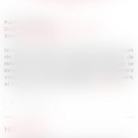
Publié le :
16/09/2021
Droit immobilier
/
Droit de la construction
Source :
www.latribune.fr
Un projet de construction de maison est un parcours
de longue haleine, qui demande beaucoup de
réflexion, du temps, et de l’énergie. Avant de se
lancer, il est donc important d’avoir pleinement
conscience de toutes les étapes qui vous attendent,
et d’anticiper votre projet immobilier...
Lire la suite
HISTORIQUE