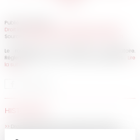
Publié le :
01/12/2021
Droit immobilier
/
Cession et gestion d'immeuble
Source :
droit-finances.commentcamarche.com
Le ramonage d'une cheminée est obligatoire.
Réglementation, coût et sanctions applicables...
Lire
la suite
HISTORIQUE
Droit de préemption: comment ça marche?
Travaux en copropriété irréguliers et absence