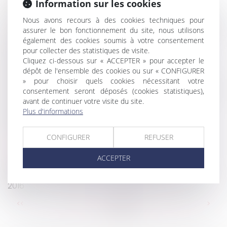
d'équivoque
Information sur les cookies
L'architecte doit présenter au maître d'ouvrage
Nous avons recours à des cookies techniques pour
des factures déduisant la retenue de garantie de 5 %
assurer le bon fonctionnement du site, nous utilisons
Les recherches du diagnostiqueur amiante se
également des cookies soumis à votre consentement
limitent au périmètre défini par les textes
pour collecter des statistiques de visite.
Cliquez ci-dessous sur « ACCEPTER » pour accepter le
Doit-on obligatoirement ramasser les feuilles
dépôt de l'ensemble des cookies ou sur « CONFIGURER
mortes devant chez soi ?
» pour choisir quels cookies nécessitant votre
Faute de congé délivré par le bailleur, le bail verbal
consentement seront déposés (cookies statistiques),
est tacitement reconduit
avant de continuer votre visite du site.
Plus d'informations
Maison neuve: il faut chiffrer les travaux que se
réserve l’acheteur
Achat d'un terrain nu: ce que vous devez vérifier
CONFIGURER
REFUSER
Ramonage obligatoire : règles et sanctions
ACCEPTER
Revirement de jurisprudence confirmé :
rétractation exclue pour une promesse antérieure à
2016
...
...
<<
<
37
38
39
40
41
42
43
>
>>