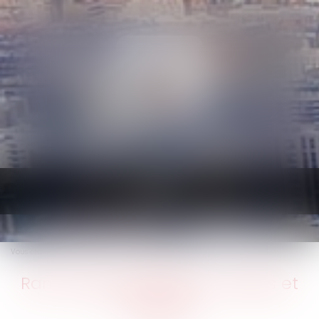
Ouvrir
le
menu
Vous êtes ici :
Accueil
Ramonage obligatoire : règles et sanctions
Ramonage obligatoire : règles et
sanctions