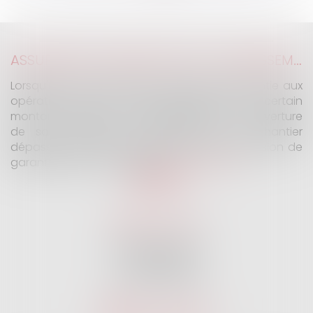
ASSURANCE CONSTRUCTION : LE DÉPASSEMENT DU MONTANT MAXIMAL GARANTI PEUT EXCLURE TOUTE COUVERTURE
Lorsqu'un contrat d'assurance limite sa garantie aux
opérations dont le coût n'excède pas un certain
montant, l'assuré ne peut prétendre à la couverture
de son assureur s'il intervient sur un chantier
dépassant ce seuil sans avoir obtenu l'extension de
garantie prévue au contrat...
Lire la suite
SELARL G2 & H
32 Rue des Vignes
75016 PARIS
Tél :
01 47 27 04 94