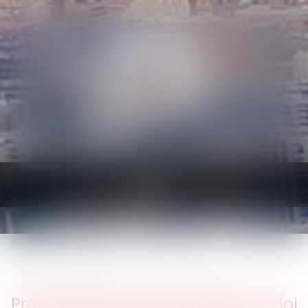
Ouvrir
le
menu
Vous êtes ici :
Accueil
Préconisation du GRECCO n° 14 : loi 3DS et mise en conformité des
règlements de copropriété
Préconisation du GRECCO n° 14 : loi