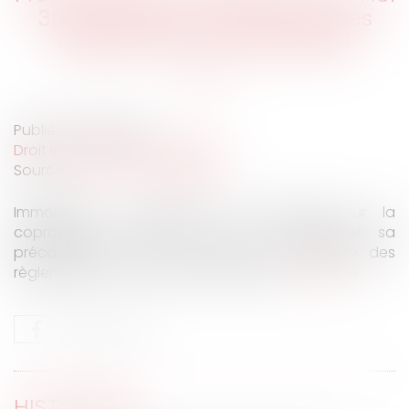
3DS et mise en conformité des
règlements de copropriété
Publié le :
11/05/2022
Droit immobilier
/
Copropriété
Source :
www.actu-juridique.fr
Immobilier : Le groupe de recherche sur la
copropriété (GRECCO) vient de présenter sa
préconisation n° 14. La mise en conformité des
règlements de copropriété engendre
Lire la suite
HISTORIQUE