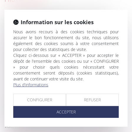
Tous les copropriétaires doivent réparer le
préjudice causé par l’un d’eux
Information sur les cookies
Pas de réception partielle pour une partie d’un
Nous avons recours à des cookies techniques pour
ouvrage inachevé
assurer le bon fonctionnement du site, nous utilisons
Loc’Avantages : les propriétaires bailleurs peuvent
également des cookies soumis à votre consentement
déposer leur dossier sur la plateforme
pour collecter des statistiques de visite.
Cliquez ci-dessous sur « ACCEPTER » pour accepter le
France Rénov : le service public de la rénovation
dépôt de l'ensemble des cookies ou sur « CONFIGURER
de l’habitat
» pour choisir quels cookies nécessitant votre
Droit des acquéreurs empêchés d’occuper
consentement seront déposés (cookies statistiques),
immédiatement les lieux
avant de continuer votre visite du site.
En présence de mérule, l’acheteur n’a pas de
Plus d'informations
recours s’il a renoncé à faire réaliser un diagnostic
Les services de réparation et de rénovation
CONFIGURER
REFUSER
d’ascenseurs d’immeubles d’habitation peuvent
bénéficier du taux réduit de TVA
ACCEPTER
Un copropriétaire peut acquérir une servitude de
vue, même illicite, par prescription acquisitive