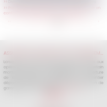
Division d’un fonds et servitude des eaux usées
Préconisation du GRECCO n° 14 : loi 3DS et mise en
conformité des règlements de copropriété
...
...
<<
<
32
33
34
35
36
37
38
>
>>
ASSURANCE CONSTRUCTION : LE DÉPASSEMENT DU MONTANT MAXIMAL GARANTI PEUT EXCLURE TOUTE COUVERTURE
Lorsqu'un contrat d'assurance limite sa garantie aux
opérations dont le coût n'excède pas un certain
montant, l'assuré ne peut prétendre à la couverture
de son assureur s'il intervient sur un chantier
dépassant ce seuil sans avoir obtenu l'extension de
garantie prévue au contrat...
Lire la suite