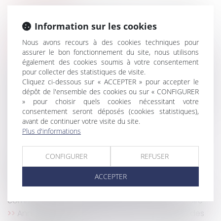
Quelles utilisations du logement sont autorisées
dans un bail de location ?
Information sur les cookies
Passoires thermiques : le Sénat assouplit les
Nous avons recours à des cookies techniques pour
interdictions de mises en location
assurer le bon fonctionnement du site, nous utilisons
L’exercice du droit d’option n’est soumis à aucune
également des cookies soumis à votre consentement
condition de forme !
pour collecter des statistiques de visite.
Cliquez ci-dessous sur « ACCEPTER » pour accepter le
Diagnostic d'assainissement erroné : un préjudice
dépôt de l'ensemble des cookies ou sur « CONFIGURER
certain pour l'acquéreur
» pour choisir quels cookies nécessitant votre
Diagnostic de performance énergétique : un plan
consentement seront déposés (cookies statistiques),
pour restaurer la confiance
avant de continuer votre visite du site.
DPE frauduleux : Le gouvernement durcit les
Plus d'informations
sanctions contre les diagnostiqueurs véreux
La garantie décennale ne s’applique pas aux
CONFIGURER
REFUSER
équipements indispensables à l’activité
professionnelle.
ACCEPTER
Manquements aux obligations d’un bail
commercial et suspension d’une clause résolutoire
Annulation du mandat du syndic : restitution des