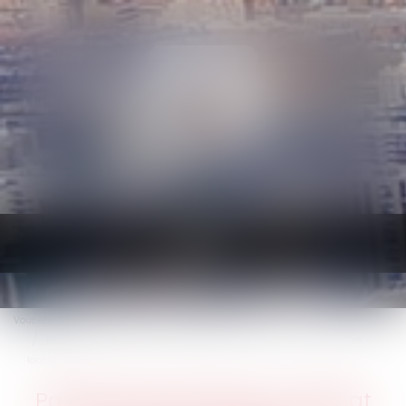
Ouvrir
le
menu
Vous êtes ici :
Accueil
Passoires thermiques : le Sénat assouplit les interdictions de mises en
location
Passoires thermiques : le Sénat