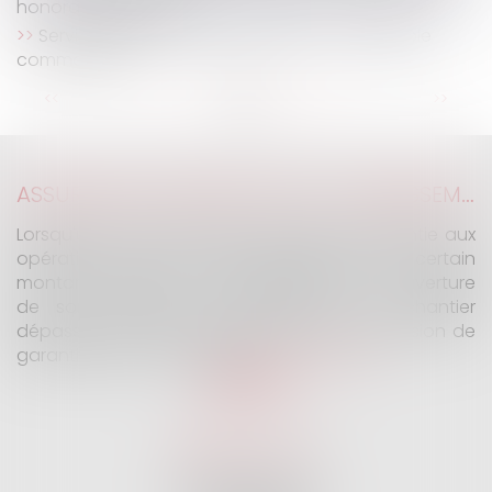
honoraires perçus !
Servitude de passage : l’enclave… ou la simple
commodité ?
...
...
<<
<
5
6
7
8
9
10
11
>
>>
ASSURANCE CONSTRUCTION : LE DÉPASSEMENT DU MONTANT MAXIMAL GARANTI PEUT EXCLURE TOUTE COUVERTURE
Lorsqu'un contrat d'assurance limite sa garantie aux
opérations dont le coût n'excède pas un certain
montant, l'assuré ne peut prétendre à la couverture
de son assureur s'il intervient sur un chantier
dépassant ce seuil sans avoir obtenu l'extension de
garantie prévue au contrat...
Lire la suite
SELARL G2 & H
32 Rue des Vignes