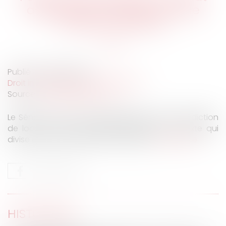
assouplit les interdictions de
mises en location
Publié le :
08/04/2025
Droit immobilier
/
Baux d'habitation
Source :
www.batiweb.com
Le Sénat a voté un assouplissement de l’interdiction
de location des passoires thermiques. Un texte qui
divise et dont l'issue reste incertaine...
Lire la suite
HISTORIQUE