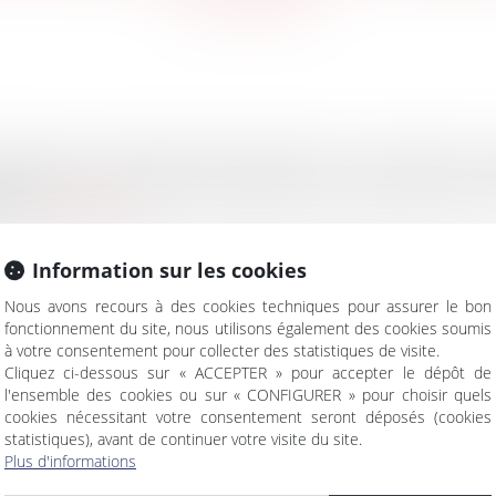
juin 2014, la loi Pinel relative à l’artisanat, au commerce e
e date, un certain flou régnait sur les contrats de loca
les...
Lire la suite
Information sur les cookies
Nous avons recours à des cookies techniques pour assurer le bon
fonctionnement du site, nous utilisons également des cookies soumis
à votre consentement pour collecter des statistiques de visite.
Cliquez ci-dessous sur « ACCEPTER » pour accepter le dépôt de
l'ensemble des cookies ou sur « CONFIGURER » pour choisir quels
cookies nécessitant votre consentement seront déposés (cookies
 à fournir depuis le 1er janvier 2024
statistiques), avant de continuer votre visite du site.
 de délivrance des locaux
Plus d'informations