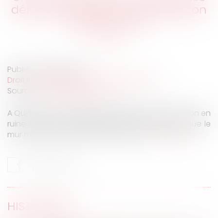
démolir par erreur un mur de son
appartement
Publié le :
27/05/2021
Droit immobilier
/
Droit de la construction
Source :
www.lavieimmo.com
A Quimper, une pelleteuse démolissait une maison en
ruine collée à un immeuble. Mais il semblerait que le
mur mitoyen était plus fin que prévu...
Lire la suite
HISTORIQUE