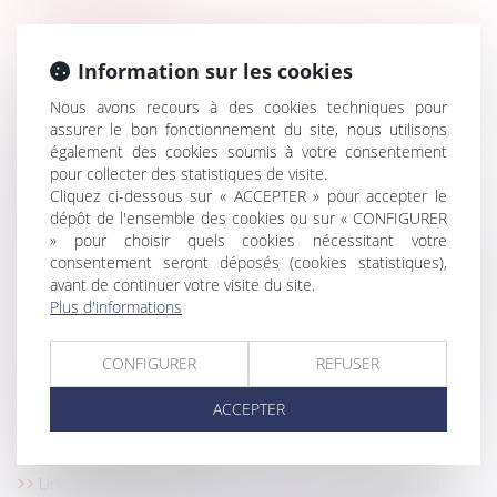
Une locataire voit une pelleteuse démolir par erreur
un mur de son appartement
Information sur les cookies
Le régime de la location en meublé de tourisme est
précisé
Nous avons recours à des cookies techniques pour
assurer le bon fonctionnement du site, nous utilisons
Définition des parties communes spéciales
également des cookies soumis à votre consentement
RGE chantier par chantier : l'expérimentation
pour collecter des statistiques de visite.
lancée, une centaine d'artisans candidats
Cliquez ci-dessous sur « ACCEPTER » pour accepter le
Déconfinement du 3 mai 2021 : quelles
dépôt de l'ensemble des cookies ou sur « CONFIGURER
conséquences pour l'immobilier ?
» pour choisir quels cookies nécessitant votre
consentement seront déposés (cookies statistiques),
Résiliation du bail et expulsion du locataire : l’action
avant de continuer votre visite du site.
oblique reconnue au copropriétaire le permet.
Plus d'informations
Garantie de parfait achèvement : la notification
des désordres préalable nécessaire à l’assignation
CONFIGURER
REFUSER
Mise en conformité du paragraphe parties
communes spéciales du règlement de copropriété
ACCEPTER
Loyers commerciaux et covid : l’attente de la
consécration du droit
Une municipalité a-t-elle le droit de financer la