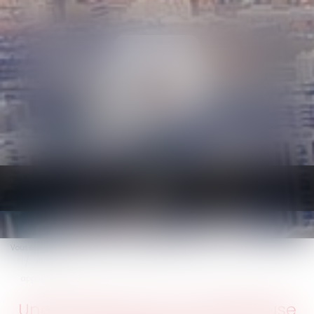
Ouvrir
le
menu
Vous êtes ici :
Accueil
Une locataire voit une pelleteuse démolir par erreur un mur de son
appartement
Une locataire voit une pelleteuse