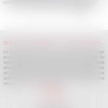
construction d'une mosquée en Alsace-Moselle ?
...
<<
<
42
43
44
45
46
47
48
>
>>
SERVITUDE DE PASSAGE : TOUS LES PROPRIÉTAIRES VOISINS N'ONT PAS À ÊTRE APPELÉS EN JUSTICE
La demande tendant à fixer l'assiette d'un passage
pour désenclaver un fonds n'est pas irrecevable du
seul fait que les propriétaires de toutes les parcelles
envisagées au cours de l'expertise n'ont pas été mis
en cause. Encore faut-il qu'il existe réellement une
autre solution de désenclavement susceptible d'être
retenue.
Lire la suite
SELARL G2 & H