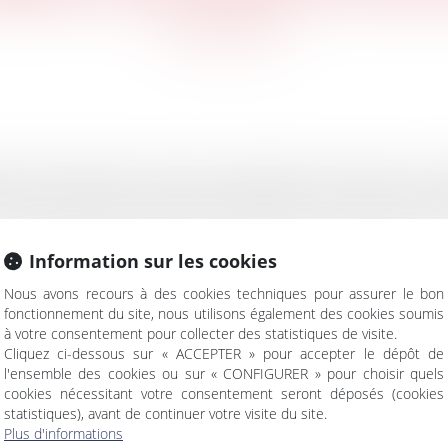
tir constitue le fait pour le bailleur de revenir sur 
les 15 jours qui suivent la fixation du montant de l’indemn
Information sur les cookies
Nous avons recours à des cookies techniques pour assurer le bon
fonctionnement du site, nous utilisons également des cookies soumis
à votre consentement pour collecter des statistiques de visite.
Cliquez ci-dessous sur « ACCEPTER » pour accepter le dépôt de
l'ensemble des cookies ou sur « CONFIGURER » pour choisir quels
cookies nécessitant votre consentement seront déposés (cookies
statistiques), avant de continuer votre visite du site.
spositions de la loi Climat résilience
Plus d'informations