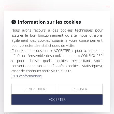
HISTORIQUE
Information sur les cookies
Copropriété : une mise en demeure imprécise
Nous avons recours à des cookies techniques pour
bloque le recouvrement
assurer le bon fonctionnement du site, nous utilisons
également des cookies soumis à votre consentement
Un processus irréversible de départ des lieux du
pour collecter des statistiques de visite.
locataire fait obstacle au repentir du bailleur
Cliquez ci-dessous sur « ACCEPTER » pour accepter le
Cotisations 2026 : un arrêté qui confirme les règles
dépôt de l'ensemble des cookies ou sur « CONFIGURER
applicables au logement social
» pour choisir quels cookies nécessitant votre
Réforme des baux commerciaux 2026 : ce qui
consentement seront déposés (cookies statistiques),
avant de continuer votre visite du site.
change pour le bailleur qui gère seul
Plus d'informations
Logement décent : distinction entre exécution
forcée et action indemnitaire
CONFIGURER
REFUSER
Assurance dommages-ouvrage : la responsabilité
contractuelle de droit commun écartée
ACCEPTER
Construction : éligibilité au fonds de prévention du
phénomène de mouvements de terrain