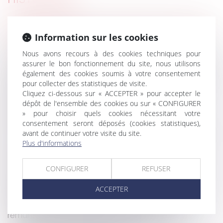
Bail d’un local commercial affecté d’un défaut de
permis de construire
Information sur les cookies
Que retrouve t-on dans le nouveau DPE ?
Nous avons recours à des cookies techniques pour
Des changements à venir pour les propriétaires en
assurer le bon fonctionnement du site, nous utilisons
2022
également des cookies soumis à votre consentement
pour collecter des statistiques de visite.
Cautionnement : le délai de prescription de 3 ans
Cliquez ci-dessous sur « ACCEPTER » pour accepter le
prévu par la loi de 1989 est exclusif
dépôt de l'ensemble des cookies ou sur « CONFIGURER
Comment résilier son bail d’habitation non
» pour choisir quels cookies nécessitant votre
meublée ?
consentement seront déposés (cookies statistiques),
Compromis de vente et promesse de vente : tout
avant de continuer votre visite du site.
ce qu'il faut savoir
Plus d'informations
Expropriation : une parcelle située en zone à
constructibilité limitée n’est pas un terrain à bâtir
CONFIGURER
REFUSER
Lettre de résiliation avec préavis réduit pour un
ACCEPTER
logement situé en zone tendue
L’agent immobilier ne peut prétendre qu’à la
rémunération prévue dans le mandat