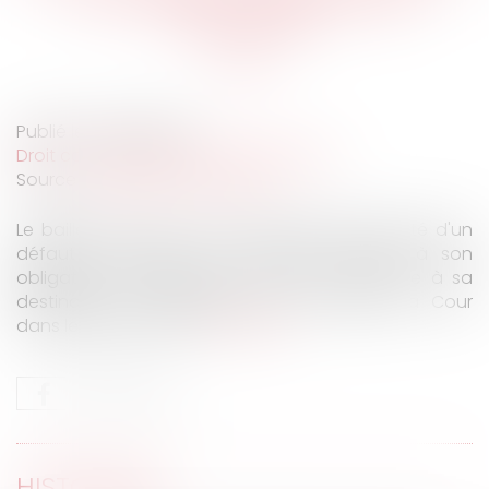
construire
Publié le :
28/06/2022
Droit commercial
/
Baux commerciaux
Source :
actu.dalloz-etudiant.fr
Le bailleur louant un local commercial affecté d'un
défaut de permis de construire manque à son
obligation de délivrance d’un bien conforme à sa
destination contractuelle, nous renseigne la Cour
dans le présent arrêt.
Lire la suite
HISTORIQUE