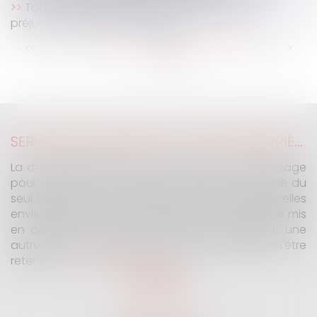
Tous les copropriétaires doivent réparer le
préjudice causé par l’un d’eux
...
...
<<
<
31
32
33
34
35
36
37
>
>>
SERVITUDE DE PASSAGE : TOUS LES PROPRIÉTAIRES VOISINS N'ONT PAS À ÊTRE APPELÉS EN JUSTICE
La demande tendant à fixer l'assiette d'un passage
pour désenclaver un fonds n'est pas irrecevable du
seul fait que les propriétaires de toutes les parcelles
envisagées au cours de l'expertise n'ont pas été mis
en cause. Encore faut-il qu'il existe réellement une
autre solution de désenclavement susceptible d'être
retenue.
Lire la suite