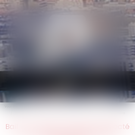
Ouvrir
le
menu
Vous êtes ici :
Accueil
Bail d’un local commercial affecté d’un défaut de permis de construire
Bail d’un local commercial affecté
d’un défaut de permis de